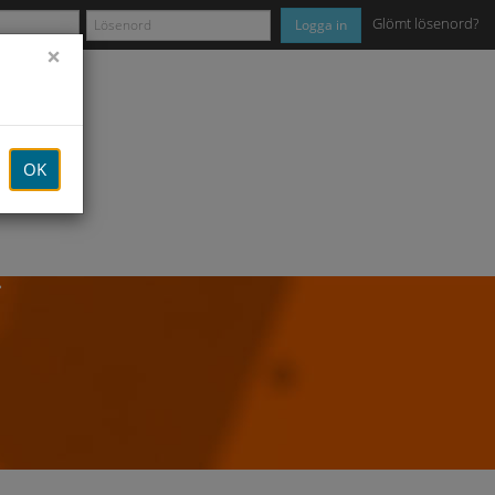
Glömt lösenord?
Logga in
×
OK
tem. Skapa ett konto nu,
.