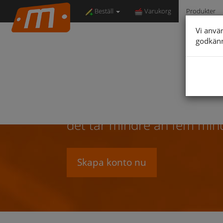
Beställ
Varukorg
Produkter
Vi anvä
godkän
Våra pro
Alla våra produkter bestäl
det tar mindre än fem minut
Skapa konto nu