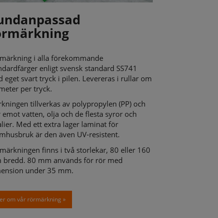
undanpassad
örmärkning
märkning i alla förekommande
ndardfärger enligt svensk standard SS741
 eget svart tryck i pilen. Levereras i rullar om
meter per tryck.
kningen tillverkas av polypropylen (PP) och
r emot vatten, olja och de flesta syror och
alier. Med ett extra lager laminat för
mhusbruk är den även UV-resistent.
märkningen finns i två storlekar, 80 eller 160
bredd. 80 mm används för rör med
ension under 35 mm.
er om vår rörmärkning »