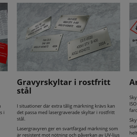
Gravyrskyltar i rostfritt
A
stål
Sky
ISO
m
I situationer där extra tålig märkning krävs kan
far
s i
det passa med lasergraverade skyltar i rostfritt
stål.
Sky
sta
Lasergravyren ger en svartfärgad märkning som
hel
är resistent mot nötning och påverkan av UV-ljus