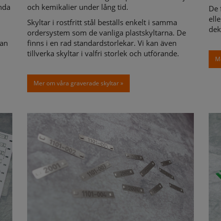
nda
och kemikalier under lång tid.
De 
ell
Skyltar i rostfritt stål beställs enkelt i samma
dek
ordersystem som de vanliga plastskyltarna. De
kan
finns i en rad standardstorlekar. Vi kan även
tillverka skyltar i valfri storlek och utförande.
Me
Mer om våra graverade skyltar »